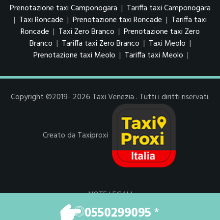
Prenotazione taxi Camponogara
|
Tariffa taxi Camponogara
|
Taxi Roncade
|
Prenotazione taxi Roncade
|
Tariffa taxi
Roncade
|
Taxi Zero Branco
|
Prenotazione taxi Zero
Branco
|
Tariffa taxi Zero Branco
|
Taxi Meolo
|
Prenotazione taxi Meolo
|
Tariffa taxi Meolo
|
Copyright ©2019- 2026 Taxi Venezia . Tutti i diritti riservati.
Creato da Taxiproxi
NOTE LEGALI
AREA PRO
0550299095
*