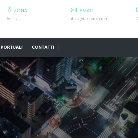
ZONA
EMAIL
2
Venezia
italia@taxiproxi.com
OPORTUALI
CONTATTI