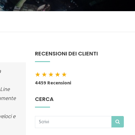
RECENSIONI DEI CLIENTI
a
★
★
★
★
★
4459 Recensioni
nLine
camente
CERCA
eloci e