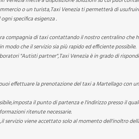
axi Venezia mette a disposizione soluzioni su cui puoi contar
mmercio o un turista,Taxi Venezia ti permetterà di usufruir
 ogni specifica esigenza .
ra compagnia di taxi contattando il nostro centralino che ha
n modo che il servizio sia più rapido ed efficiente possibile.
aboratori "Autisti partner",Taxi Venezia è in grado di rispond
,puoi effettuare la prenotazione del taxi a Martellago con u
bile,imposta il punto di partenza e l'indirizzo presso il qual
nformazioni ritenute necessarie.
 servizio viene accettato solo al momento dell'inoltro dell