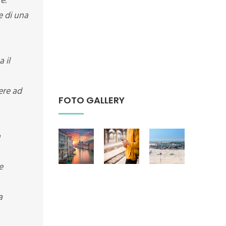
e.
e di una
 il
ere ad
FOTO GALLERY
n
e
a