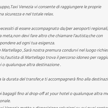
ruppo,Taxi Venezia vi consente di raggiungere le proprie
 sicurezza e nel totale relax.
e necessiti di essere accompagnato da/per aeroporti regionali
ra meta,non devi fare altro che chiamare l'autista;che con
ispondere ad ogni tua esigenza.
re Martellago ,Sarà nostra premura condurvi nel luogo richies
io,l'autista di Martellago trova il percorso idoneo per ragg
mi o qualunque altra destinazione .
a la durata del transfer,e ti accompagnerà fino alla destinaz
oi bagagli fino al drop-off at your hotel o qualunque altra m
onale.