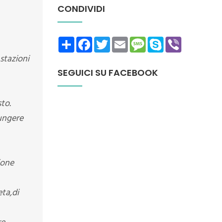
CONDIVIDI
Share
Facebook
Twitter
Email
Message
Skype
Viber
,stazioni
SEGUICI SU FACEBOOK
to.
iungere
ione
eta,di